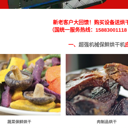
新老客户大回馈！购买设备送烘
（国统一服务热线：15883001118 1
一、
超强机械保鲜烘干机