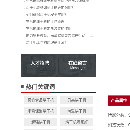
空气能保鲜烘干机供应商泸州市超强机械有限公司荣获“2019年度服务质量标杆企业”荣誉称号
烘干机设备如何才能更加耐用？
如何确保烘干机安全应用？
空气能烘干机的工作原理
空气能烘干机加热装置的作用
助力家乡教育、民革党员黄吉宽在行动 ——2021年教师节慰问白节镇教师
烘干机工作的原理是什么?
人才招聘
在线留言
Job
Message
热门关键词
腐竹食品烘干机
贝类烘干机
产品属性
米粉保鲜烘干机
海蜇烘干机
所属分类：
超强烘干机
烘干机哪家好
浏览次数：