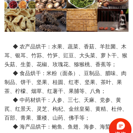
◆ 农产品烘干：水果、蔬菜、香菇、羊肚菌、木
耳、银耳、竹荪、竹笋、豇豆、大头菜、萝卜干、猴
头菇、生姜、花椒、玫瑰花、猕猴桃、香蕉等；
◆ 食品烘干：米粉（面条）、豆制品、腊味、肉
制品、饼干、坚果、桂圆、红枣、坚果、茶叶、果
茶、柠檬、烟草、红薯干、果脯等、八角；
◆ 中药材烘干：人参、三七、天麻、党参、黄
芪、红景天、灵芝、枸杞、金丝皇菊、黄精、杜仲、
百部、青果、重楼、山药、佛手等；
◆ 海产品烘干：鲍鱼、鱼翅、海参、海蜇、花